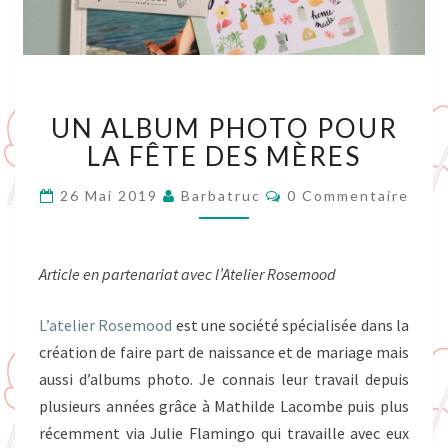
UN
UN ALBUM PHOTO POUR
ALBUM
PHOTO
LA FÊTE DES MÈRES
POUR
LA
Commentaires
26 Mai 2019
Barbatruc
0 Commentaire
FÊTE
DES
MÈRES
Article en partenariat avec l’Atelier Rosemood
L’atelier Rosemood
est une société spécialisée dans la
création de faire part de naissance et de mariage mais
aussi d’albums photo. Je connais leur travail depuis
plusieurs années grâce à Mathilde Lacombe puis plus
récemment via Julie Flamingo qui travaille avec eux