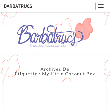
BARBATRUCS
Togg
navig
BARBATR
Blog
Lifestyle
Pétillant
De
Bonne
Humeur.
Archives De
Étiquette :
My Little Coconut Box