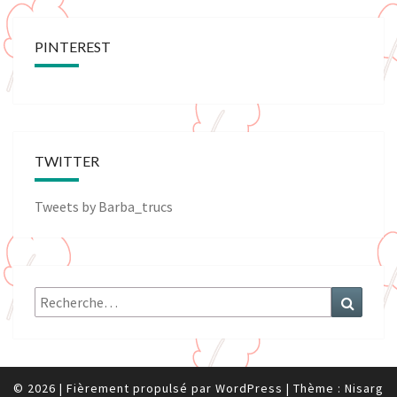
PINTEREST
TWITTER
Tweets by Barba_trucs
Rechercher :
Recher
© 2026
|
Fièrement propulsé par
WordPress
|
Thème :
Nisarg