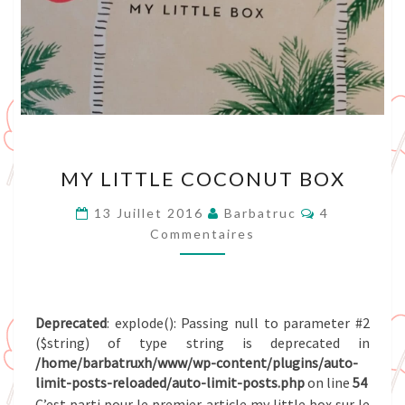
MY
MY LITTLE COCONUT BOX
LITTLE
COCONUT
Commentair
13 Juillet 2016
Barbatruc
4
BOX
Commentaires
Deprecated
: explode(): Passing null to parameter #2
($string) of type string is deprecated in
/home/barbatruxh/www/wp-content/plugins/auto-
limit-posts-reloaded/auto-limit-posts.php
on line
54
C’est parti pour le premier article my little box sur le