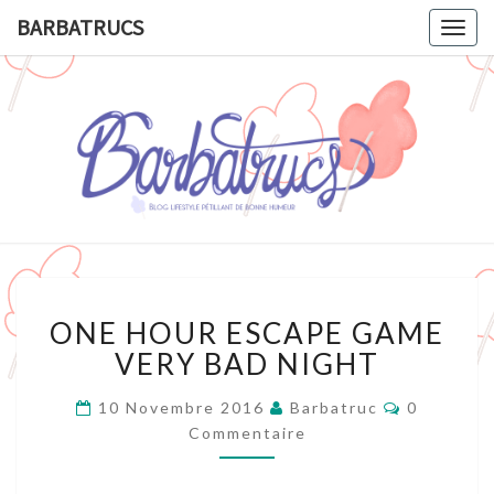
BARBATRUCS
Togg
navig
BARBATR
Blog
Lifestyle
Pétillant
De
Bonne
Humeur.
ONE
ONE HOUR ESCAPE GAME
HOUR
ESCAPE
VERY BAD NIGHT
GAME
VERY
Commenta
10 Novembre 2016
Barbatruc
0
BAD
Commentaire
NIGHT