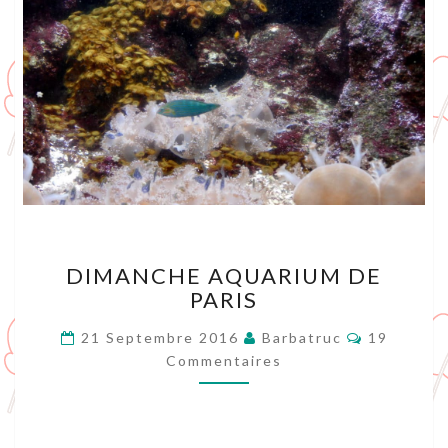
DIMANCHE
DIMANCHE AQUARIUM DE
AQUARIUM
PARIS
DE
PARIS
Commenta
21 Septembre 2016
Barbatruc
19
Commentaires