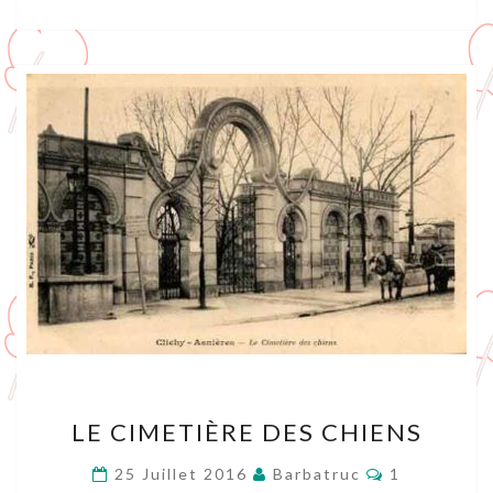
LE
LE CIMETIÈRE DES CHIENS
CIMETIÈRE
DES
Commentair
25 Juillet 2016
Barbatruc
1
CHIENS