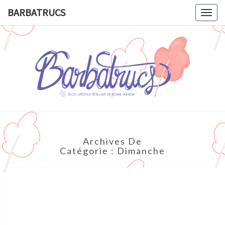
BARBATRUCS
Togg
navig
BARBATR
Blog
Lifestyle
Pétillant
De
Bonne
Humeur.
Archives De
Catégorie :
Dimanche