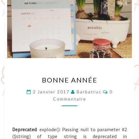
BONNE
BONNE ANNÉE
ANNÉE
Commentair
2 Janvier 2017
Barbatruc
0
Commentaire
Deprecated
: explode(): Passing null to parameter #2
($string) of type string is deprecated in