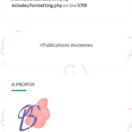
includes/formatting.php
on line
5709
Navigation
au
Publications Anciennes
sein
des
articles
A PROPOS