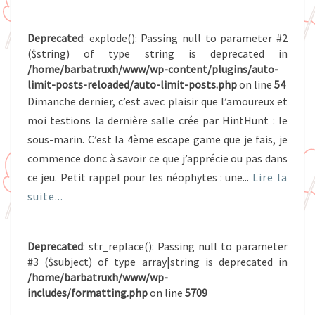
AVEC
HINTHUNT
Deprecated
: explode(): Passing null to parameter #2
($string) of type string is deprecated in
/home/barbatruxh/www/wp-content/plugins/auto-
limit-posts-reloaded/auto-limit-posts.php
on line
54
Dimanche dernier, c’est avec plaisir que l’amoureux et
moi testions la dernière salle crée par HintHunt : le
sous-marin. C’est la 4ème escape game que je fais, je
commence donc à savoir ce que j’apprécie ou pas dans
ce jeu. Petit rappel pour les néophytes : une...
Lire la
suite...
Deprecated
: str_replace(): Passing null to parameter
#3 ($subject) of type array|string is deprecated in
/home/barbatruxh/www/wp-
includes/formatting.php
on line
5709