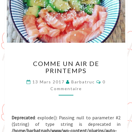
COMME
COMME UN AIR DE
UN
PRINTEMPS
AIR
DE
Commentair
13 Mars 2017
Barbatruc
0
PRINTEMPS
Commentaire
Deprecated
: explode(): Passing null to parameter #2
($string) of type string is deprecated in
/home/barbatruxh/www/wp-content/plugins/auto-