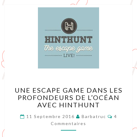
UNE
UNE ESCAPE GAME DANS LES
ESCAPE
PROFONDEURS DE L’OCÉAN
GAME
AVEC HINTHUNT
DANS
LES
Commenta
11 Septembre 2016
Barbatruc
4
PROFONDEURS
Commentaires
DE
L’OCÉAN