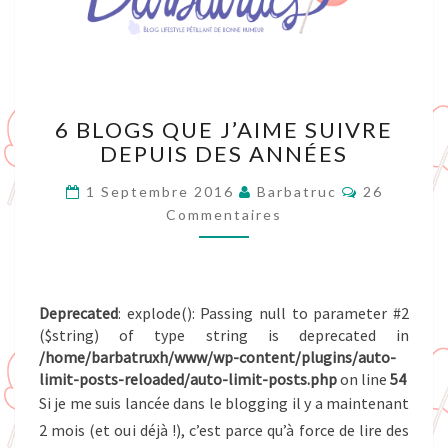
6
6 BLOGS QUE J’AIME SUIVRE
BLOGS
DEPUIS DES ANNÉES
QUE
J’AIME
Commentai
1 Septembre 2016
Barbatruc
26
SUIVRE
Commentaires
DEPUIS
DES
ANNÉES
Deprecated
: explode(): Passing null to parameter #2
($string) of type string is deprecated in
/home/barbatruxh/www/wp-content/plugins/auto-
limit-posts-reloaded/auto-limit-posts.php
on line
54
Si je me suis lancée dans le blogging il y a maintenant
2 mois (et oui déjà !), c’est parce qu’à force de lire des