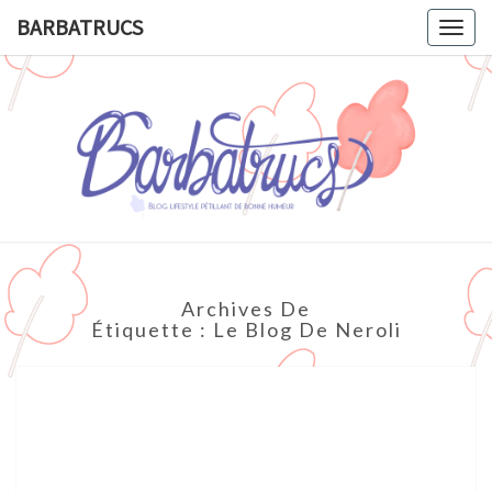
BARBATRUCS
Togg
navig
BARBATR
Blog
Lifestyle
Pétillant
De
Bonne
Humeur.
Archives De
Étiquette :
Le Blog De Neroli