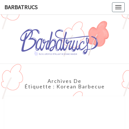
BARBATRUCS
Togg
navig
BARBATR
Blog
Lifestyle
Pétillant
De
Bonne
Humeur.
Archives De
Étiquette :
Korean Barbecue