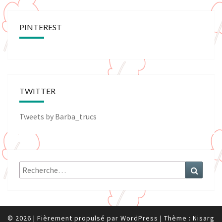
PINTEREST
TWITTER
Tweets by Barba_trucs
Rechercher :
Recher
© 2026
|
Fièrement propulsé par
WordPress
|
Thème :
Nisarg