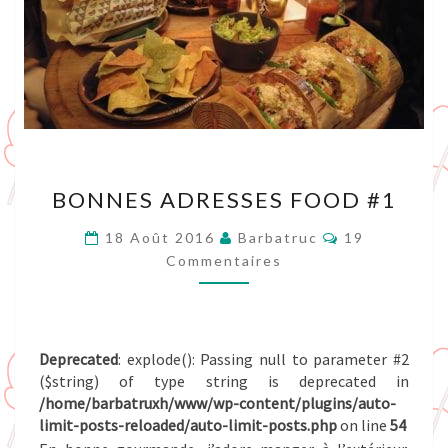
BONNES
BONNES ADRESSES FOOD #1
ADRESSES
FOOD
Commentaire
18 Août 2016
Barbatruc
19
#1
Commentaires
Deprecated
: explode(): Passing null to parameter #2
($string) of type string is deprecated in
/home/barbatruxh/www/wp-content/plugins/auto-
limit-posts-reloaded/auto-limit-posts.php
on line
54