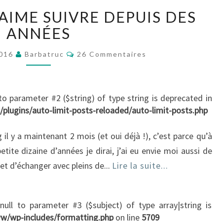
6
’AIME SUIVRE DEPUIS DES
BLOGS
QUE
ANNÉES
J’AIME
Commentaires
SUIVRE
2016
Barbatruc
26 Commentaires
DEPUIS
DES
ANNÉES
 to parameter #2 ($string) of type string is deprecated in
lugins/auto-limit-posts-reloaded/auto-limit-posts.php
 il y a maintenant 2 mois (et oui déjà !), c’est parce qu’à
tite dizaine d’années je dirai, j’ai eu envie moi aussi de
et d’échanger avec pleins de...
Lire la suite...
 null to parameter #3 ($subject) of type array|string is
w/wp-includes/formatting.php
on line
5709